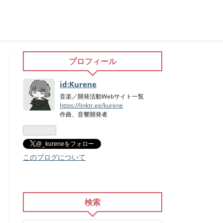
プロフィール
id:Kurene
音楽／開発活動Webサイト一覧
https://linktr.ee/kurene
作曲、音響開発者
@_kureneをフォロー
このブログについて
検索