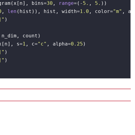
gram(x[n], bins=
30
, 
range
=(-
5.
, 
5.
))

0
, 
len
(hist)), hist, width=
1.0
, color=
"m"
, al
]"
)

n_dim, count)

x[n], s=
1
, c=
"c"
, alpha=
0.25
)

]"
)

]"
)
