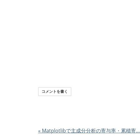
コメントを書く
«
Matplotlibで主成分分析の寄与率・累積寄…