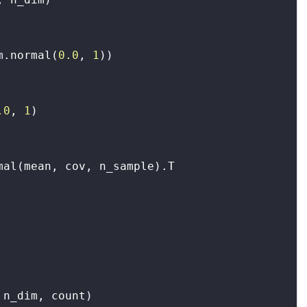
m.normal(
0.0
, 
1
.0
, 
1
)

n_dim, count)
