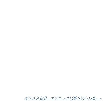
オススメ音源：エスニックな響きのベル音…
»