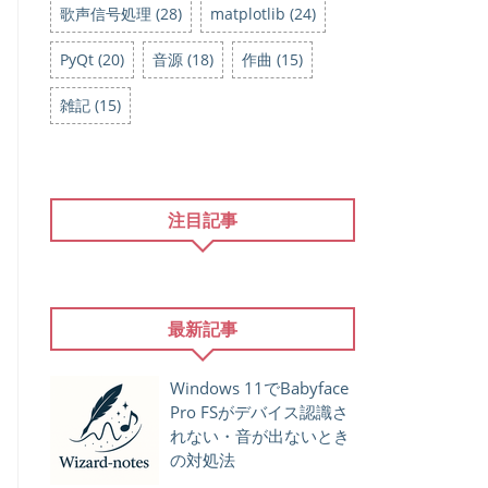
歌声信号処理 (28)
matplotlib (24)
PyQt (20)
音源 (18)
作曲 (15)
雑記 (15)
注目記事
最新記事
Windows 11でBabyface
Pro FSがデバイス認識さ
れない・音が出ないとき
の対処法