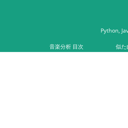
Python
音楽分析 目次
似た