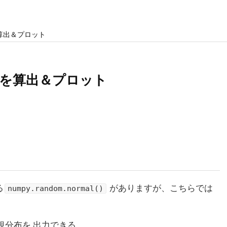
算出＆プロット
布を算出＆プロット
る
がありますが、こちらでは
numpy.random.normal()
規分布
を 出力できる、