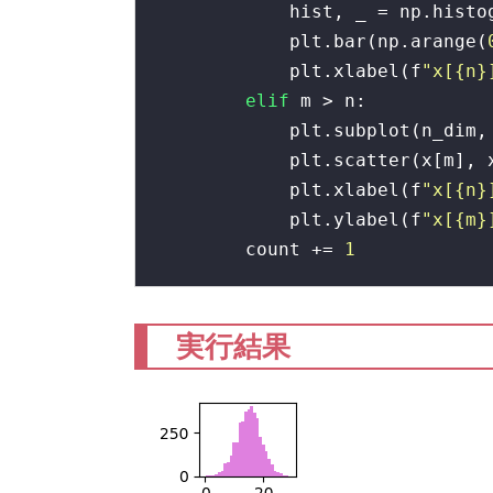
            hist, _ = np.histo
            plt.bar(np.arange(
            plt.xlabel(f
"x[{n}
elif
 m > n:

            plt.subplot(n_dim, 
            plt.scatter(x[m], 
            plt.xlabel(f
"x[{n}
            plt.ylabel(f
"x[{m}
        count += 
1
実行結果