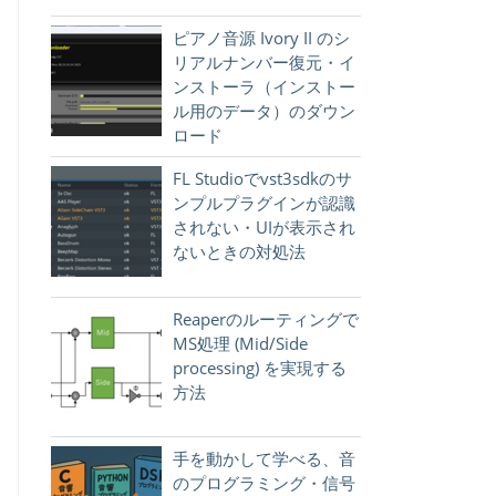
ピアノ音源 Ivory II のシ
pha=
0.5
)

リアルナンバー復元・イ
ンストーラ（インストー
ル用のデータ）のダウン
ロード
FL Studioでvst3sdkのサ
ンプルプラグインが認識
されない・UIが表示され
ないときの対処法
Reaperのルーティングで
MS処理 (Mid/Side
processing) を実現する
方法
手を動かして学べる、音
のプログラミング・信号