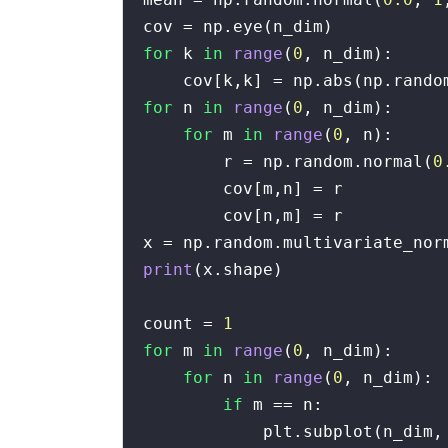
for
 k 
in
range
(
0
, n_dim):

    cov[k,k] = np.abs(np.rando
for
 n 
in
range
(
0
, n_dim):

for
 m 
in
range
(
0
, n):

        r = np.random.normal(
0
        cov[m,n] = r

        cov[n,m] = r

print
(x.shape)

count = 
1
for
 m 
in
range
(
0
, n_dim):

for
 n 
in
range
(
0
, n_dim):

if
 m == n:

            plt.subplot(n_dim, 