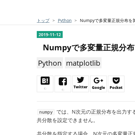
トップ
>
Python
>
Numpyで多変量正規分布を
2019
-
11
-
12
Numpyで多変量正規分
Python
matplotlib
Twitter
Google
Pocket
では、N次元の
正規分布
を出力す
numpy
共分散を設定できません。
共分散を指定する場合、N次元の多変量
正