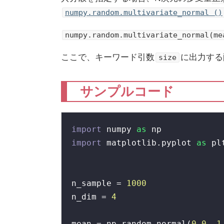
numpy.random.multivariate_normal ()
numpy.random.multivariate_normal(me
ここで、キーワード引数
に出力する
size
サンプルコード
import
 numpy 
as
import
 matplotlib.pyplot 
as
 plt
n_sample = 
1000
n_dim = 
4
mean = np.random.normal(
0.0
, 
1